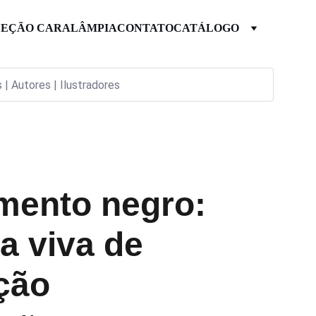
EÇÃO CARALÂMPIA
CONTATO
CATÁLOGO
mento negro:
ia viva de
ação