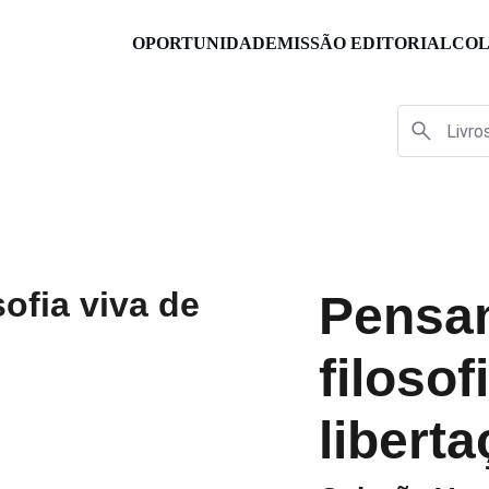
OPORTUNIDADE
MISSÃO EDITORIAL
COL
Pensa
filosof
libert