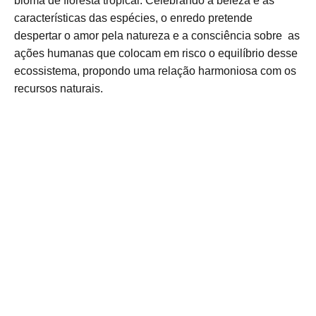
bioma de floresta tropical. Celebrando a beleza e as
características das espécies, o enredo pretende
despertar o amor pela natureza e a consciência sobre as
ações humanas que colocam em risco o equilíbrio desse
ecossistema, propondo uma relação harmoniosa com os
recursos naturais.
atendimento@editoramatriz.com.br
(82) 9.8731.7017
Avenida Desembargador Barreto 
Cardoso, 83A, Gruta de Lourdes, 
Maceió-AL, CEP: 57052-850